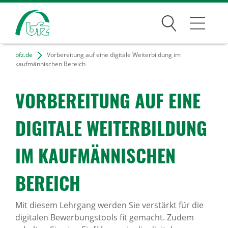
Suchen
bfz.de
Vorbereitung auf eine digitale Weiterbildung im
Bildungsangebote
kaufmännischen Bereich
Für Unternehmen
VORBE­REI­TUNG AUF EINE
Karriere
DIGI­TALE WEITER­BIL­DUNG
Über uns
IM KAUF­MÄN­NI­SCHEN
BEREICH
Standorte
Mit diesem Lehrgang werden Sie verstärkt für die
Presse
digitalen Bewerbungstools fit gemacht. Zudem