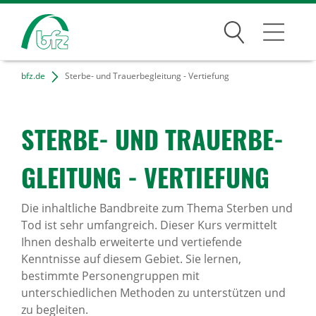
Suchen
bfz.de
Sterbe- und Trauerbegleitung - Vertiefung
Bildungsangebote
Für Unternehmen
STERBE- UND TRAU­ER­BE­
Karriere
GLEI­TUNG - VERTIE­FUNG
Über uns
Die inhaltliche Bandbreite zum Thema Sterben und
Tod ist sehr umfangreich. Dieser Kurs vermittelt
Ihnen deshalb erweiterte und vertiefende
Standorte
Kenntnisse auf diesem Gebiet. Sie lernen,
bestimmte Personengruppen mit
Presse
unterschiedlichen Methoden zu unterstützen und
zu begleiten.