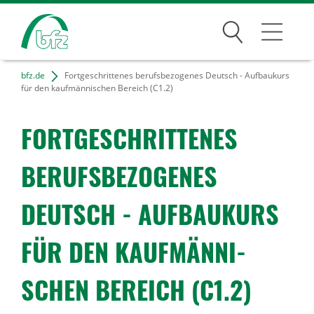
Suchen
bfz.de
Fortgeschrittenes berufsbezogenes Deutsch - Aufbaukurs
Bildungsangebote
für den kaufmännischen Bereich (C1.2)
Für Unternehmen
FORT­GE­SCHRIT­TENES
Karriere
BERUFS­BE­ZO­GENES
Über uns
DEUTSCH - AUFBAU­KURS
FÜR DEN KAUF­MÄN­NI­
Standorte
SCHEN BEREICH (C1.2)
Presse