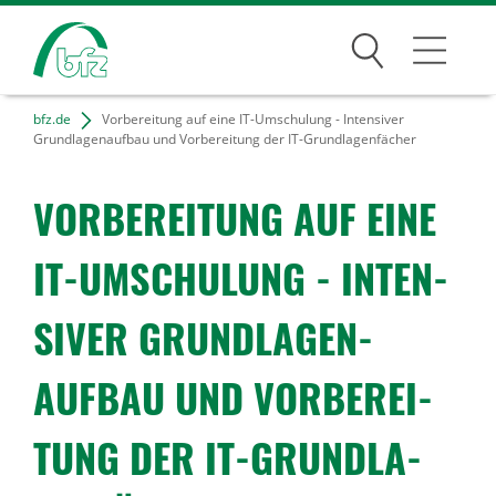
Suchen
bfz.de
Vorbereitung auf eine IT-Umschulung - Intensiver
Bildungsangebote
Grundlagenaufbau und Vorbereitung der IT-Grundlagenfächer
Für Unternehmen
VORBE­REI­TUNG AUF EINE
Karriere
IT-UMSCHU­LUNG - INTEN­
Über uns
SIVER GRUND­LA­GEN­
AUFBAU UND VORBE­REI­
Standorte
TUNG DER IT-GRUND­LA­
Presse