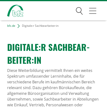
Suchen
bfz.de
Digitale:r Sachbearbeiter:in
Bildungsangebote
Für Unternehmen
DIGI­TALE:R SACH­BE­AR­
Karriere
BEITER:IN
Über uns
Diese Weiterbildung vermittelt Ihnen ein weites
Spektrum umfassender Lerninhalte, die für
verschiedene Berufe im kaufmännischen Bereich
Standorte
relevant sind. Dazu gehören Bürokaufleute, die
allgemeine Büroorganisation und Verwaltung
Presse
übernehmen, sowie Sachbearbeiter in Abteilungen
wie Einkauf, Vertrieb, Personalwesen oder