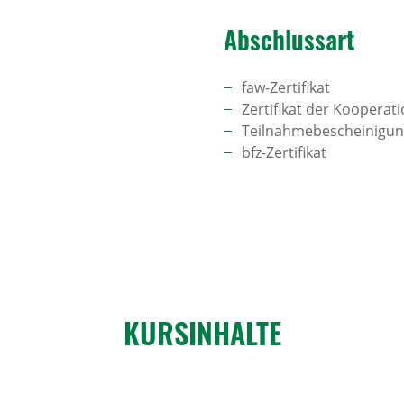
Abschlussart
faw-Zertifikat
Zertifikat der Kooperat
Teilnahmebescheinigu
bfz-Zertifikat
KURS­IN­HALTE