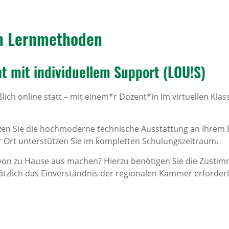
n Lern­me­thoden
t mit indi­vi­du­ellem Support (LOU!S)
ßlich online statt – mit einem*r Dozent*in im virtuellen Kl
en Sie die hochmoderne technische Ausstattung an Ihrem b
 Ort unterstützen Sie im kompletten Schulungszeitraum.
 von zu Hause aus machen? Hierzu benötigen Sie die Zustim
ätzlich das Einverständnis der regionalen Kammer erforderl