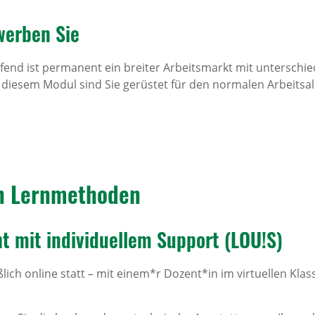
werben Sie
end ist permanent ein breiter Arbeitsmarkt mit unterschied
diesem Modul sind Sie gerüstet für den normalen Arbeitsal
n Lern­me­thoden
t mit indi­vi­du­ellem Support (LOU!S)
ßlich online statt – mit einem*r Dozent*in im virtuellen Kl