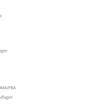
s
ngen
: ARA/PRA
ndlagen