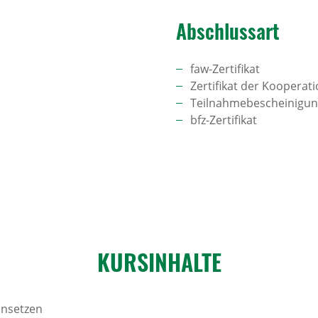
Abschlussart
faw-Zertifikat
Zertifikat der Kooperat
Teilnahmebescheinigu
bfz-Zertifikat
KURS­IN­HALTE
nsetzen