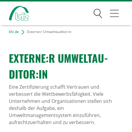
Suchen
bfz.de
Externe:r Umweltauditor:in
Bildungsangebote
Für Unternehmen
EXTERNE:R UMWELT­AU­
Karriere
DITOR:IN
Über uns
Eine Zertifizierung schafft Vertrauen und
verbessert die Wettbewerbsfähigkeit. Viele
Unternehmen und Organisationen stellen sich
Standorte
deshalb der Aufgabe, ein
Umweltmanagementsystem einzuführen,
Presse
aufrechtzuerhalten und zu verbessern.