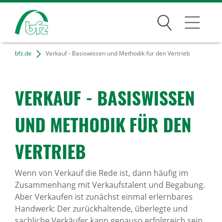
Suchen
bfz.de
Verkauf - Basiswissen und Methodik für den Vertrieb
Bildungsangebote
Für Unternehmen
VERKAUF - BASIS­WISSEN
Karriere
UND METHODIK FÜR DEN
Über uns
VERTRIEB
Wenn von Verkauf die Rede ist, dann häufig im
Standorte
Zusammenhang mit Verkaufstalent und Begabung.
Aber Verkaufen ist zunächst einmal erlernbares
Presse
Handwerk: Der zurückhaltende, überlegte und
sachliche Verkäufer kann genauso erfolgreich sein