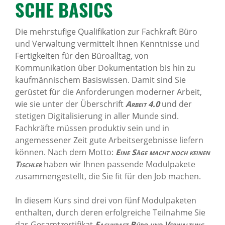
SCHE BASICS
News Archiv
Die mehrstufige Qualifikation zur Fachkraft Büro
und Verwaltung vermittelt Ihnen Kenntnisse und
Fertigkeiten für den Büroalltag, von
Kommunikation über Dokumentation bis hin zu
kaufmännischem Basiswissen. Damit sind Sie
gerüstet für die Anforderungen moderner Arbeit,
wie sie unter der Überschrift
Arbeit 4.0
und der
stetigen Digitalisierung in aller Munde sind.
Fachkräfte müssen produktiv sein und in
angemessener Zeit gute Arbeitsergebnisse liefern
können. Nach dem Motto:
Eine Säge macht noch keinen
Tischler
haben wir Ihnen passende Modulpakete
zusammengestellt, die Sie fit für den Job machen.
In diesem Kurs sind drei von fünf Modulpaketen
enthalten, durch deren erfolgreiche Teilnahme Sie
das Gesamtzertifikat
Fachkraft Büro und Verwaltung