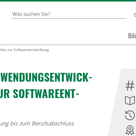
Bil
kte zur Softwareentwicklung
ANWEN­DUNGS­ENT­WICK­
UR SOFT­WARE­ENT­
erung bis zum Berufsabschluss