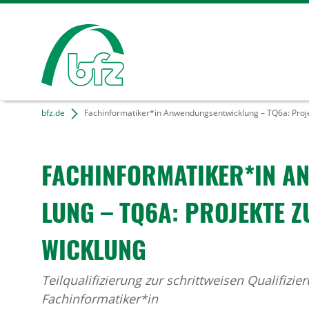
bfz.de
Fachinformatiker*in Anwendungsentwicklung – TQ6a: Proje
FACH­IN­FOR­MA­TIKER*IN 
LUNG – TQ6A: PROJEKTE Z
WICK­LUNG
Teilqualifizierung zur schrittweisen Qualifizi
Fachinformatiker*in