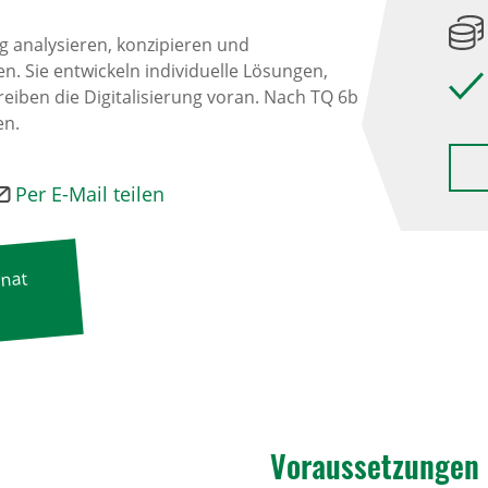
 analysieren, konzipieren und
 Sie entwickeln individuelle Lösungen,
iben die Digitalisierung voran. Nach TQ 6b
en.
Per E-Mail teilen
onat
Voraus­set­zungen