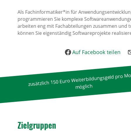
Als Fachinformatiker*in für Anwendungsentwicklung
programmieren Sie komplexe Softwareanwendungen.
arbeiten eng mit Fachabteilungen zusammen und tre
können Sie eigenständig Softwareprojekte realisier
Auf Facebook teilen
zusätzlich 150 Euro Weiterbildungsgeld pro M
möglich
Ziel­gruppen