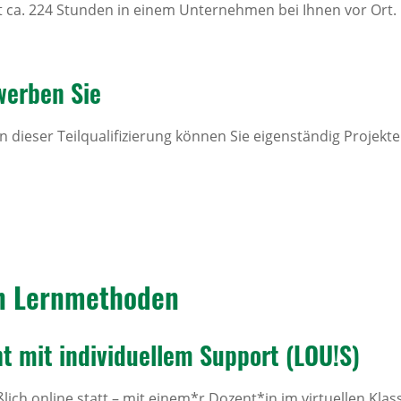
 ca. 224 Stunden in einem Unternehmen bei Ihnen vor Ort.
werben Sie
 dieser Teilqualifizierung können Sie eigenständig Projekt
n Lern­me­thoden
t mit indi­vi­du­ellem Support (LOU!S)
ßlich online statt – mit einem*r Dozent*in im virtuellen Kl