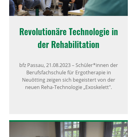
Revo­lu­ti­o­näre Tech­no­logie in
der Reha­bi­li­ta­tion
bfz Passau,
21.08.2023
–
Schüler*innen der
Berufsfachschule für Ergotherapie in
Neuötting zeigen sich begeistert von der
neuen Reha-Technologie „Exoskelett".