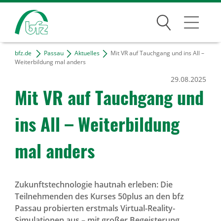
Suchen
bfz.de
Passau
Aktuelles
Mit VR auf Tauchgang und ins All –
Passau
Weiterbildung mal anders
29.08.2025
Kontakt & Anfahrt
Mit VR auf Tauch­gang und
Projekte
ins All – Weiter­bil­dung
Freie Tätigkeiten
mal anders
Bildungsangebote
Für Unternehmen
Zukunftstechnologie hautnah erleben: Die
Teilnehmenden des Kurses 50plus an den bfz
Karriere
Passau probierten erstmals Virtual-Reality-
Simulationen aus – mit großer Begeisterung.