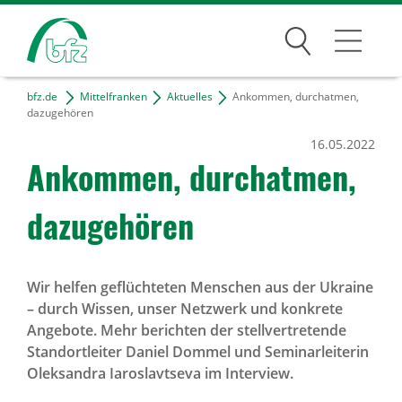
Suchen
bfz.de
Mittelfranken
Aktuelles
Ankommen, durchatmen,
Mittelfranken
dazugehören
16.05.2022
Kontakt & Anfahrt
Ankommen, durch­atmen,
Projekte
dazu­ge­hören
Freie Tätigkeiten
Bildungsangebote
Wir helfen geflüchteten Menschen aus der Ukraine
– durch Wissen, unser Netzwerk und konkrete
Für Unternehmen
Angebote. Mehr berichten der stellvertretende
Standortleiter Daniel Dommel und Seminarleiterin
Karriere
Oleksandra Iaroslavtseva im Interview.