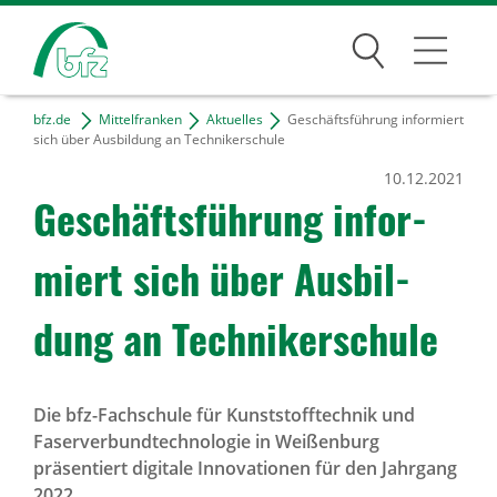
Suchen
bfz.de
Mittelfranken
Aktuelles
Geschäftsführung informiert
Mittelfranken
sich über Ausbildung an Technikerschule
10.12.2021
Kontakt & Anfahrt
Geschäfts­füh­rung infor­
Projekte
miert sich über Ausbil­
Freie Tätigkeiten
dung an Tech­ni­ker­schule
Bildungsangebote
Für Unternehmen
Die bfz-Fachschule für Kunststofftechnik und
Faserverbundtechnologie in Weißenburg
Karriere
präsentiert digitale Innovationen für den Jahrgang
2022.