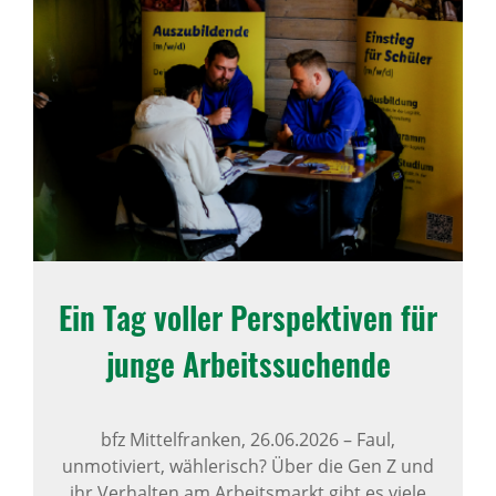
Ein Tag voller Perspek­tiven für
junge Arbeits­su­chende
bfz Mittelfranken,
26.06.2026
–
Faul,
unmotiviert, wählerisch? Über die Gen Z und
ihr Verhalten am Arbeitsmarkt gibt es viele