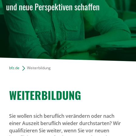
und neue Perspektiven schaffen
News Archiv
bfz.de
Weiterbildung
WEITER­BIL­DUNG
Sie wollen sich beruflich verändern oder nach
einer Auszeit beruflich wieder durchstarten? Wir
qualifizieren Sie weiter, wenn Sie vor neuen